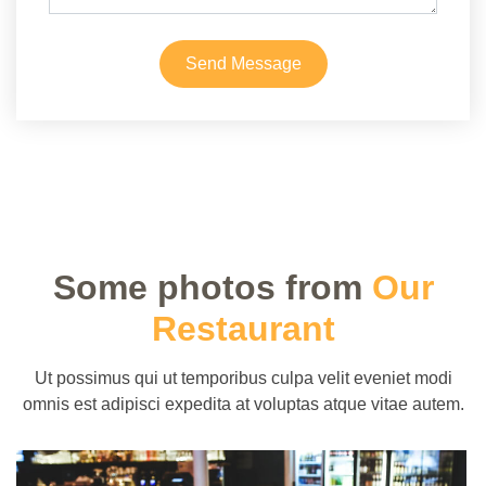
repellendus deleniti vel. Minus et tempore modi
architecto.
Send Message
OUR MENU
BOOK A TABLE
Some photos from
Our
Restaurant
Ut possimus qui ut temporibus culpa velit eveniet modi
omnis est adipisci expedita at voluptas atque vitae autem.