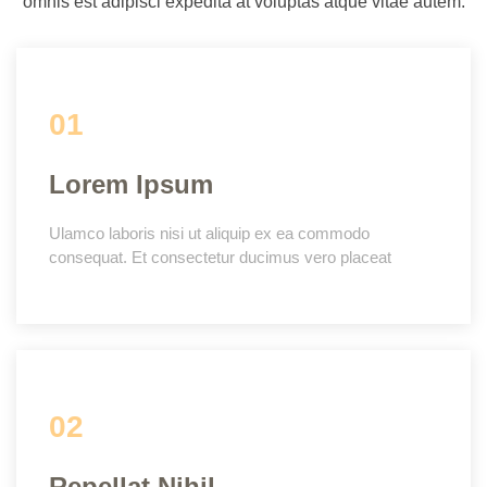
omnis est adipisci expedita at voluptas atque vitae autem.
01
Lorem Ipsum
Ulamco laboris nisi ut aliquip ex ea commodo
consequat. Et consectetur ducimus vero placeat
02
Repellat Nihil