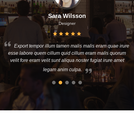
Jena Karlis
Store Owner
re
Enim nisi quem export duis labore cillum quae magna
m
enim sint quorum nulla quem veniam duis minim tempor
labore quem eram duis noster aute amet eram fore quis
sint minim.