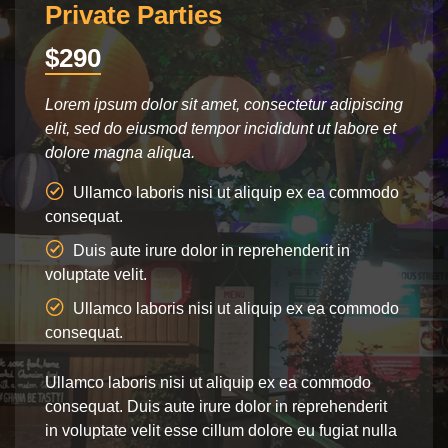
Custom Parties
Bir
$99
$18
piscing
Lorem ipsum dolor sit amet, consectetur adipiscing
Lorem 
ore et
elit, sed do eiusmod tempor incididunt ut labore et
elit, 
dolore magna aliqua.
dolore
ommodo
Ullamco laboris nisi ut aliquip ex ea commodo
Ul
consequat.
conse
Duis aute irure dolor in reprehenderit in
Dui
voluptate velit.
volupta
ommodo
Ullamco laboris nisi ut aliquip ex ea commodo
Ul
consequat.
conse
do
Ullamco laboris nisi ut aliquip ex ea commodo
Ullamc
derit
consequat. Duis aute irure dolor in reprehenderit
conseq
 nulla
in voluptate velit esse cillum dolore eu fugiat nulla
in vol